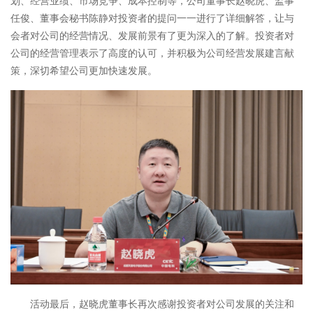
划、经营业绩、市场竞争、成本控制等，公司董事长赵晓虎、监事
任俊、董事会秘书陈静对投资者的提问一一进行了详细解答，让与
会者对公司的经营情况、发展前景有了更为深入的了解。投资者对
公司的经营管理表示了高度的认可，并积极为公司经营发展建言献
策，深切希望公司更加快速发展。
活动最后，赵晓虎董事长再次感谢投资者对公司发展的关注和