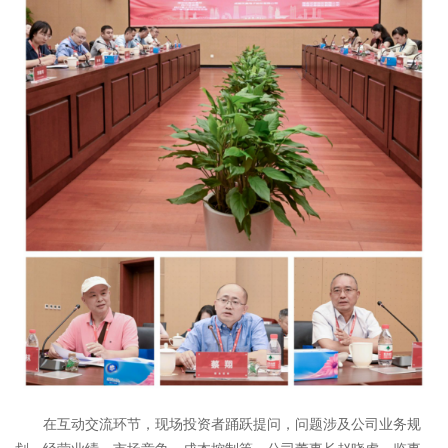
在互动交流环节，现场投资者踊跃提问，问题涉及公司业务规